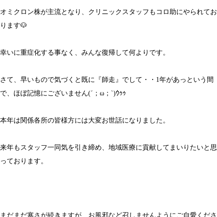
オミクロン株が主流となり、クリニックスタッフもコロ助にやられてお
ります🐶
幸いに重症化する事なく、みんな復帰して何よりです。
さて、早いもので気づくと既に『師走』でして・・1年があっという間
で、ほぼ記憶にございません(´；ω；`)ｳｩｩ
本年は関係各所の皆様方には大変お世話になりました。
来年もスタッフ一同気を引き締め、地域医療に貢献してまいりたいと思
っております。
まだまだ寒さが続きますが、お風邪など召しませんようにご自愛くださ