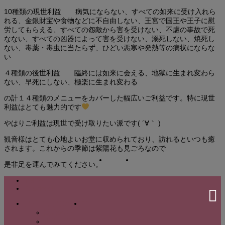
10種類の現世利益 病気にならない、すべての如来に受け入れら
れる、金銀財宝や食物などに不自由しない、王宮で国王や王子に慰
労してもらえる、すべての怨敵から害を受けない、不慮の事故で死
なない、すべての凶器によって害を受けない、溺死しない、焼死し
ない、毒薬・毒虫に当たらず、ひどい悪寒や発熱等の病状にならな
い
４種類の後世利益 臨終には如来に会える、地獄に生まれ変わら
ない、早死にしない、極楽に生まれ変わる
の計１４種類のメニューをカバーした幅広いご利益です。特に現世
利益はとても魅力的です
やはりご利益は現世で受け取りたい派です( ´∀｀ )
観音様はとても心地よいお堂に収められており、訪れるといつも癒
されます。これからの季節は紫陽花も見ごろなので
是非足を運んでみてください。
Twitter
Facebook
クリニックについて
院長紹介
適切な意思決定支援に関する指針