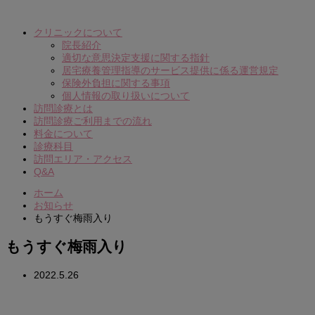
クリニックについて
院長紹介
適切な意思決定支援に関する指針
居宅療養管理指導のサービス提供に係る運営規定
保険外負担に関する事項
個人情報の取り扱いについて
訪問診療とは
訪問診療ご利用までの流れ
料金について
診療科目
訪問エリア・アクセス
Q&A
ホーム
お知らせ
もうすぐ梅雨入り
もうすぐ梅雨入り
2022.5.26