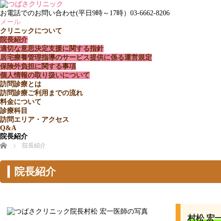
お電話でのお問い合わせ(平日9時～17時）
03-6662-8206
メール
クリニックについて
院長紹介
適切な意思決定支援に関する指針
居宅療養管理指導のサービス提供に係る運営規定
保険外負担に関する事項
個人情報の取り扱いについて
訪問診療とは
訪問診療ご利用までの流れ
料金について
診療科目
訪問エリア・アクセス
Q&A
院長紹介
ホーム
院長紹介
院長紹介
村松 宏